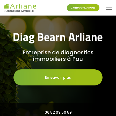
Aller
au
Contactez-nous
contenu
principal
Entreprise de diagnostics
immobiliers à Pau
En savoir plus
06 82 09 50 59