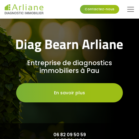
Aller
au
Contactez-nous
contenu
principal
Entreprise de diagnostics
immobiliers à Pau
En savoir plus
06 82 09 50 59