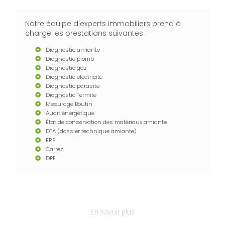
Notre équipe d'experts immobiliers prend à
charge les prestations suivantes :
Diagnostic amiante
Diagnostic plomb
Diagnostic gaz
Diagnostic électricité
Diagnostic parasite
Diagnostic Termite
Mesurage Boutin
Audit énergétique
État de conservation des matériaux amiante
DTA (dossier technique amiante)
ERP
Carrez
DPE
En savoir plus