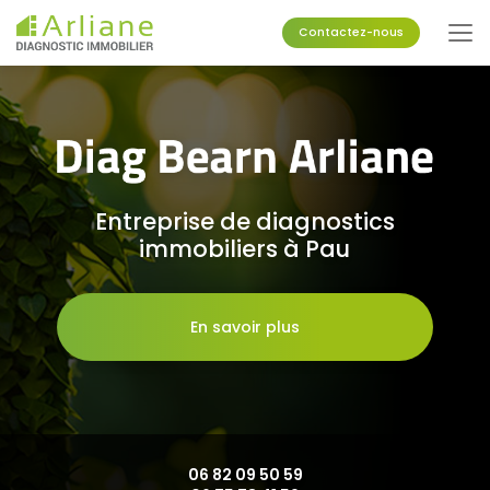
Aller
au
Contactez-nous
contenu
principal
Entreprise de diagnostics
immobiliers à Pau
En savoir plus
06 82 09 50 59