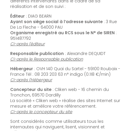
différents intervenants dans le cadre de sa
réalisation et de son suivi :
Éditeur
: DIAG BEARN
Ayant son siège social à l’adresse suivante
: 3 Rue
De La Fleche - 64000 PAU
Organisme enregistré au RCS sous le N° de SIREN
:
951487792
Ci-après l'éditeur
Responsable publication
: Alexandre DEQUIDT
Ci-après le Responsable publication
Hébergeur
: OVH 140 Quai du Sartel - 59100 Roubaix -
France Tél : 08 203 203 63 n° indigo (0.118 €/min)
Ci-après l'Hébergeur
Concepteur du site
: Cliken web - 16 chemin du
Tronchon, 69570 Dardilly
La société « Cliken web » réalise des sites Internet sur
mesure et améliore votre référencement.
Ci-après le concepteur du site
Sont considérés comme utilisateurs tous les
internautes qui naviguent, lisent, visionnent et