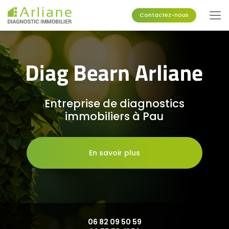
Aller
au
Contactez-nous
contenu
principal
Entreprise de diagnostics
immobiliers à Pau
En savoir plus
06 82 09 50 59