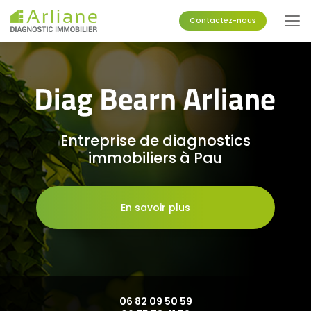
Aller
au
Contactez-nous
contenu
principal
Entreprise de diagnostics
immobiliers à Pau
En savoir plus
06 82 09 50 59