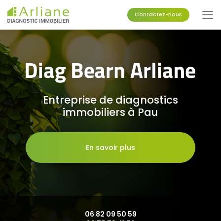
Aller
au
Contactez-nous
contenu
principal
Entreprise de diagnostics
immobiliers à Pau
En savoir plus
06 82 09 50 59