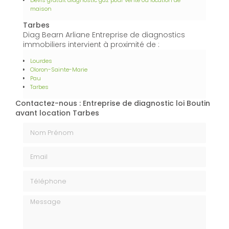
Devis gratuit diagnostic gaz pour vente ou location de
maison
Tarbes
Diag Bearn Arliane Entreprise de diagnostics
immobiliers intervient à proximité de :
Lourdes
Oloron-Sainte-Marie
Pau
Tarbes
Contactez-nous : Entreprise de diagnostic loi Boutin
avant location Tarbes
Nom Prénom
Email
Téléphone
Message