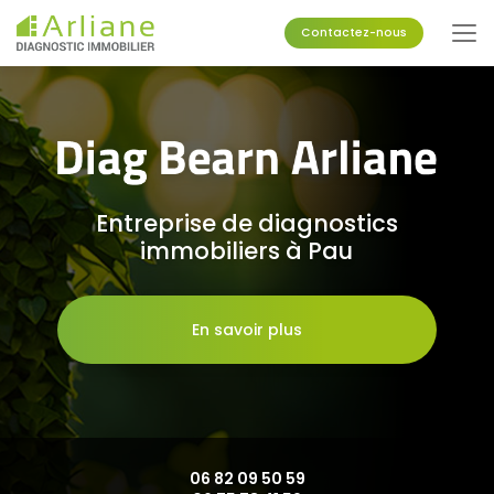
Aller
au
Contactez-nous
contenu
principal
Entreprise de diagnostics
immobiliers à Pau
En savoir plus
06 82 09 50 59