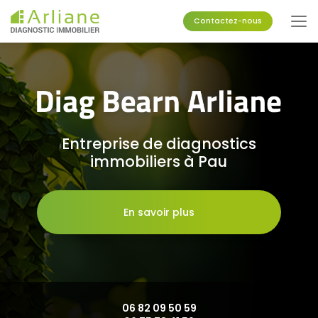
Aller
au
Contactez-nous
contenu
principal
Entreprise de diagnostics
immobiliers à Pau
En savoir plus
06 82 09 50 59