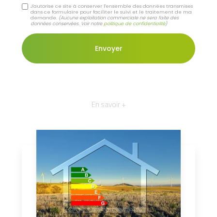
J'autorise ce site à conserver l'ensemble des données transmises
dans ce formulaire pour faciliter le suivi et le traitement de ma
demande.
(Aucune exploitation commerciale ne sera faite des
données conservées. Voir notre
politique de confidentialité
)
En savoir +