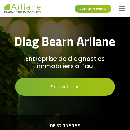
Aller
au
Contactez-nous
contenu
principal
Entreprise de diagnostics
immobiliers à Pau
En savoir plus
06 82 09 50 59